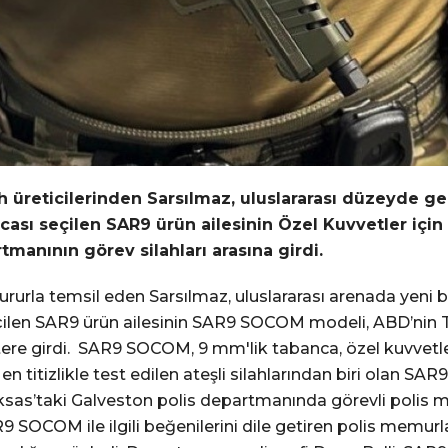
 üreticilerinden Sarsılmaz, uluslararası düzeyde gerç
ancası seçilen SAR9 ürün ailesinin Özel Kuvvetler iç
manının görev silahları arasına girdi.
gururla temsil eden Sarsılmaz, uluslararası arenada yeni b
 seçilen SAR9 ürün ailesinin SAR9 SOCOM modeli, ABD’nin
ere girdi. SAR9 SOCOM, 9 mm'lik tabanca, özel kuvvetleri
 titizlikle test edilen ateşli silahlarından biri olan SAR
Teksas’taki Galveston polis departmanında görevli poli
R9 SOCOM ile ilgili beğenilerini dile getiren polis memurl