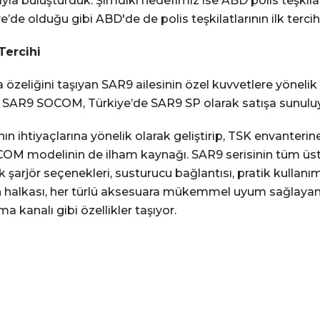
arıyla buluşturduk. Şimdiki hedefimiz ise ABD polis teşkil
’de olduğu gibi ABD'de de polis teşkilatlarının ilk tercih
Tercihi
lma özeliğini taşıyan SAR9 ailesinin özel kuvvetlere yönel
or. SAR9 SOCOM, Türkiye’de SAR9 SP olarak satışa sunulu
ın ihtiyaçlarına yönelik olarak geliştirip, TSK envanterin
OCOM modelinin de ilham kaynağı. SAR9 serisinin tüm üs
 lik şarjör seçenekleri, susturucu bağlantısı, pratik kulla
on halkası, her türlü aksesuara mükemmel uyum sağlayan p
analı gibi özellikler taşıyor.