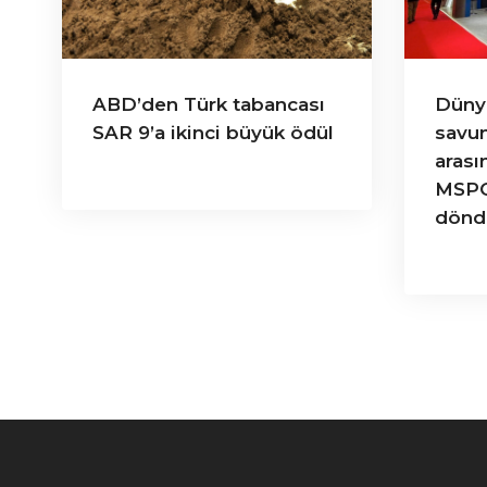
ABD’den Türk tabancası
Düny
SAR 9’a ikinci büyük ödül
savun
arası
MSPO
dönd