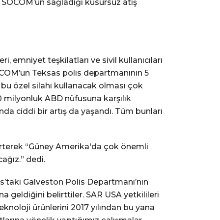
R9 SOCOM’un sağladığı kusursuz atış
i, emniyet teşkilatları ve sivil kullanıcıları
 SOCOM’un Teksas polis departmanının 5
 bu özel silahı kullanacak olması çok
0 milyonluk ABD nüfusuna karşılık
da ciddi bir artış da yaşandı. Tüm bunları
lirterek “Güney Amerika'da çok önemli
cağız.” dedi.
s’taki Galveston Polis Departmanı’nın
geldiğini belirttiler. SAR USA yetkilileri
eknoloji ürünlerini 2017 yılından bu yana