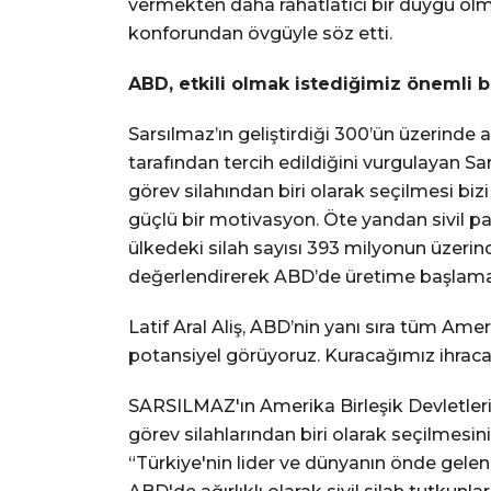
vermekten daha rahatlatıcı bir duygu olm
konforundan övgüyle söz etti.
ABD, etkili olmak istediğimiz önemli b
Sarsılmaz’ın geliştirdiği 300’ün üzerinde ask
tarafından tercih edildiğini vurgulayan 
görev silahından biri olarak seçilmesi bi
güçlü bir motivasyon. Öte yandan sivil p
ülkedeki silah sayısı 393 milyonun üzerin
değerlendirerek ABD’de üretime başlama ka
Latif Aral Aliş, ABD’nin yanı sıra tüm A
potansiyel görüyoruz. Kuracağımız ihracat 
SARSILMAZ'ın Amerika Birleşik Devletler
görev silahlarından biri olarak seçilmesin
“Türkiye'nin lider ve dünyanın önde gelen 