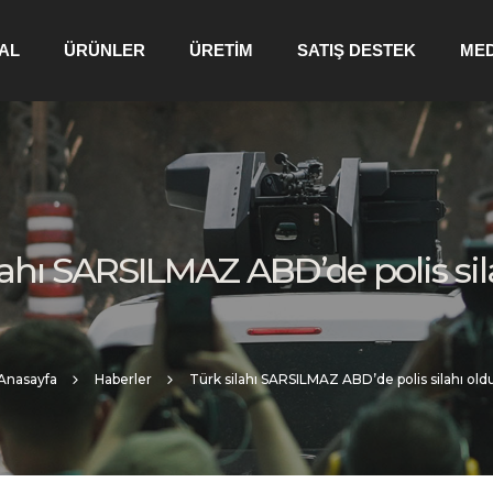
AL
ÜRÜNLER
ÜRETİM
SATIŞ DESTEK
ME
lahı SARSILMAZ ABD’de polis sil
Anasayfa
Haberler
Türk silahı SARSILMAZ ABD’de polis silahı old