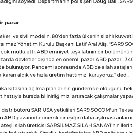
adığını söyledi. Departmanın polis şefi Doug Balli, SA
ir pazar
eri ve sivil modelin, 80’den fazla ülkenin silahlı kuvvetler
Sarsılmaz Yönetim Kurulu Başkanı Latif Aral Aliş, “SAR9
zi çok mutlu etti. ABD emniyet teşkilatının bir bölümünün
azarda devletler dışında en önemli pazar ABD pazarı. 34
de bulunuyor. Pandemi sonrasında ABD’de silah satışların
rarı aldık ve hızla üretim hattımızı kuruyoruz.” dedi.
merika kıtasına açılma planlarının gündemde olduğunu be
hattıyla burada bilinirliğimizi artıracak çalışmalar yapa
i distribütörü SAR USA yetkilileri SAR9 SOCOM'un Teksa
in ABD pazarında önemli bir eşiğin daha aşılması anlamına 
ateşli silah üreticisi SARSILMAZ SİLAH SANAYİ'nin ileri t