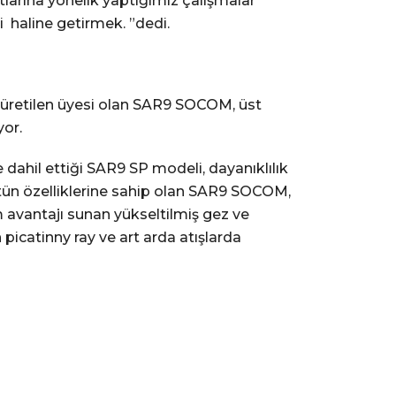
atlarına yönelik yaptığımız çalışmalar
i haline getirmek. ”dedi.
ik üretilen üyesi olan SAR9 SOCOM, üst
yor.
e dahil ettiği SAR9 SP modeli, dayanıklılık
tün özelliklerine sahip olan SAR9 SOCOM,
nım avantajı sunan yükseltilmiş gez ve
icatinny ray ve art arda atışlarda