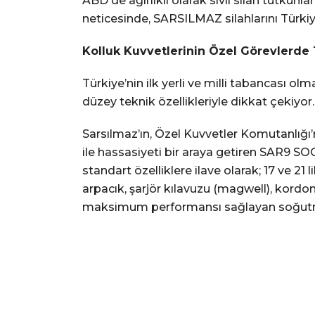
ABD'de ağırlıklı olarak sivil silah tutkunl
neticesinde, SARSILMAZ silahlarını Türkiye
Kolluk Kuvvetlerinin Özel Görevlerde 
Türkiye’nin ilk yerli ve milli tabancası o
düzey teknik özellikleriyle dikkat çekiy
Sarsılmaz’ın, Özel Kuvvetler Komutanlığı’n
ile hassasiyeti bir araya getiren SAR9 S
standart özelliklere ilave olarak; 17 ve 21
arpacık, şarjör kılavuzu (magwell), kord
maksimum performansı sağlayan soğutma k