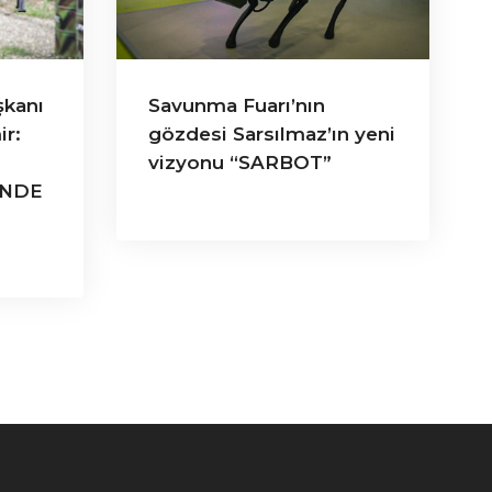
şkanı
Savunma Fuarı’nın
ir:
gözdesi Sarsılmaz’ın yeni
vizyonu “SARBOT”
İNDE