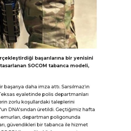
ekleştirdiği başarılarına bir yenisini
in tasarlanan SOCOM tabanca modeli,
ir başarıya daha imza attı. Sarsılmaz’ın
 Teksas eyaletinde polis departmanları
n zorlu koşullardaki taleplerini
9'un DNA'sından üretildi. Geçtiğimiz hafta
s memurları, departman poligonunda
arı, güvendikleri bir tabanca ile hizmet