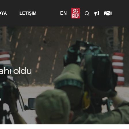
DYA
İLETİŞİM
EN
ahı oldu
u