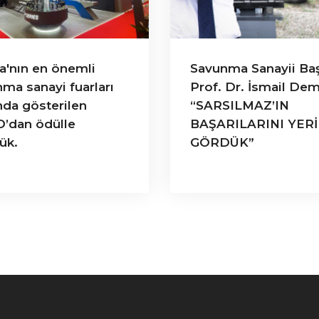
a'nın en önemli
Savunma Sanayii Ba
ma sanayi fuarları
Prof. Dr. İsmail Dem
nda gösterilen
“SARSILMAZ’IN
’dan ödülle
BAŞARILARINI YER
ük.
GÖRDÜK”