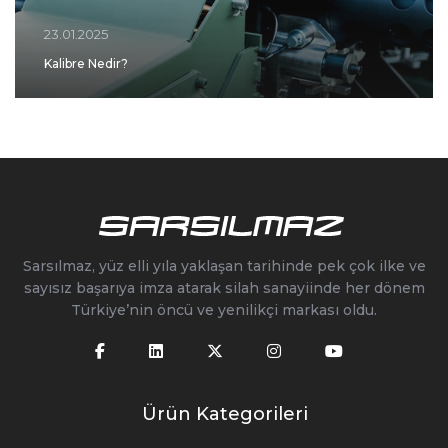
23.01.2025
Kalibre Nedir?
Sarsılmaz, yüz elli yıla yaklaşan tarihinde pek çok ilke ve
sayısız başarıya imza atarak silah sanayiinde her dönem
Türkiye’nin öncü ve yenilikçi markası oldu.
Ürün Kategorileri