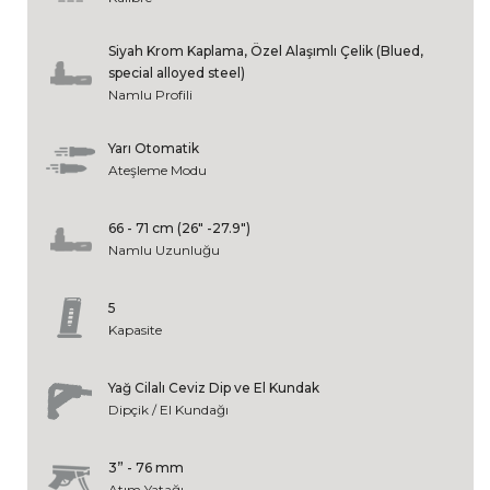
Siyah Krom Kaplama, Özel Alaşımlı Çelik (Blued,
special alloyed steel)
Namlu Profili
Yarı Otomatik
Ateşleme Modu
66 - 71 cm (26" -27.9")
Namlu Uzunluğu
5
Kapasite
Yağ Cilalı Ceviz Dip ve El Kundak
Dipçik / El Kundağı
3” - 76 mm
Atım Yatağı