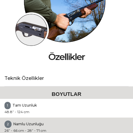
Özellikler
Teknik Özellikler
BOYUTLAR
Tam Uzunluk
1
48.8” - 124 cm
Namlu Uzunluğu
2
26” - 66 cm - 28” - 71 cm