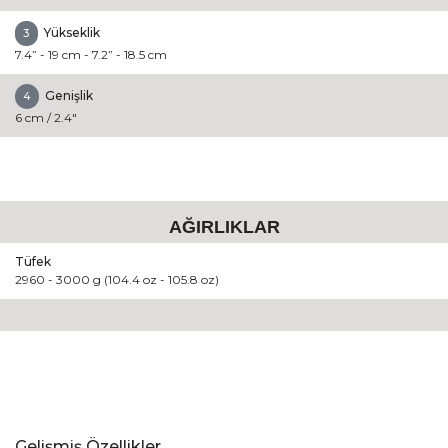
Yükseklik
3
7.4” - 19 cm - 7.2” - 18.5 cm
Genişlik
4
6 cm / 2.4"
AĞIRLIKLAR
Tüfek
2960 - 3000 g (104.4 oz - 105.8 oz)
Gelişmiş Özellikler