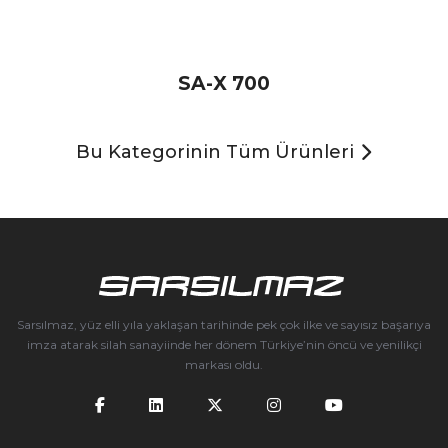
SA-X 700
Bu Kategorinin Tüm Ürünleri
Sarsılmaz, yüz elli yıla yaklaşan tarihinde pek çok ilke ve sayısız başarıya
imza atarak silah sanayiinde her dönem Türkiye’nin öncü ve yenilikçi
markası oldu.