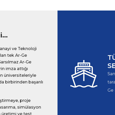
si…
Sanayi ve Teknoloji
ılan tek Ar-Ge
T
Sarsılmaz Ar-Ge
S
in imza attığı
San
n üniversiteleriyle
da birbirinden başarılı
tar
Ge 
ştirmeye, proje
tasarıma, simülasyon
üretimi ve test