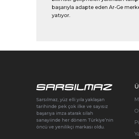
başarıyla adapte eden Ar-Ge merke
yatıyor.
Ü
M
Sarsılmaz, yüz elli yıla yaklaşan
tarihinde pek çok ilke ve sayısız
O
başarıya imza atarak silah
sanayiinde her dönem Türkiye’nin
P
öncü ve yenilikçi markası oldu.
Y