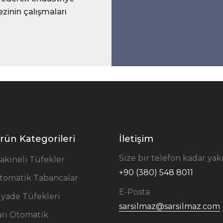
zinin çalışmaları
rün Kategorileri
İletişim
Size bir telefon kadar yakı
akineli Tüfekler
+90 (380) 548 8011
tomatik Tabancalar
E-Posta
iyade Tüfekleri
sarsilmaz@sarsilmaz.com
arı Otomatik