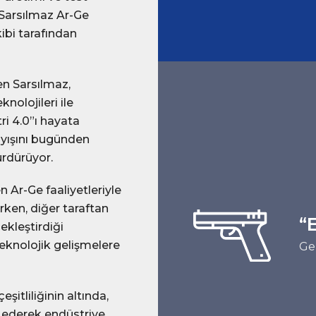
 Sarsılmaz Ar-Ge
ibi tarafından
en Sarsılmaz,
nolojileri ile
ri 4.0”ı hayata
ayışını bugünden
ürdürüyor.
Ar-Ge faaliyetleriyle
rirken, diğer taraftan
“
ekleştirdiği
teknolojik gelişmelere
Ge
şitliliğinin altında,
p ederek endüstriye