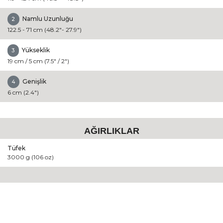
Namlu Uzunluğu
2
122.5 - 71 cm (48.2"- 27.9")
Yükseklik
3
19 cm / 5 cm (7.5" / 2")
Genişlik
4
6 cm (2.4")
AĞIRLIKLAR
Tüfek
3000 g (106 oz)