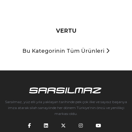
VERTU
Bu Kategorinin Tüm Ürünleri
Sarsılmaz, yüz elli yıla yaklaşan tarihinde pek çok ilke ve sayısız başarıya
imza atarak silah sanayiinde her dönem Türkiye’nin öncü ve yenilikçi
markası oldu.