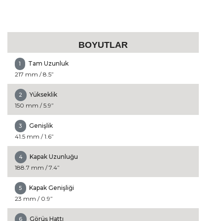
BOYUTLAR
Tam Uzunluk
1
217 mm / 8.5”
Yükseklik
2
150 mm / 5.9”
Genişlik
3
41.5 mm / 1.6”
Kapak Uzunluğu
4
188.7 mm / 7.4”
Kapak Genişliği
5
23 mm / 0.9”
Görüş Hattı
6