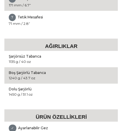
171 mm / 6.7”
Tetik Mesafesi
7
71 mm / 2.8”
AĞIRLIKLAR
Şarjörsüz Tabanca
1135 g / 40 oz
Boş Şarjörlü Tabanca
1240 g / 43.7 oz
Dolu Şarjörlü
1450 g / 51.1 oz
ÜRÜN ÖZELLİKLERİ
Ayarlanabilir Gez
✓