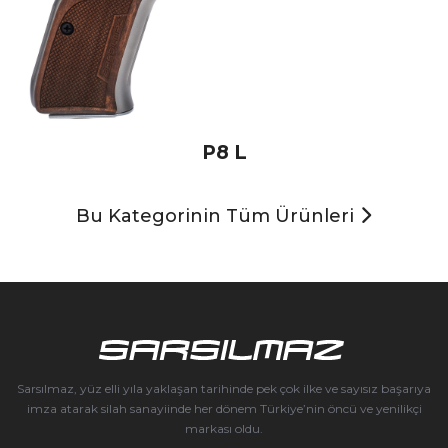
P8 L
Bu Kategorinin Tüm Ürünleri
Sarsılmaz, yüz elli yıla yaklaşan tarihinde pek çok ilke ve sayısız başarıya
imza atarak silah sanayiinde her dönem Türkiye’nin öncü ve yenilikçi
markası oldu.