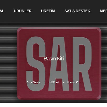
AL
ÜRÜNLER
ÜRETİM
SATIŞ DESTEK
ME
Basın Kiti
Ana Sayfa
MEDYA
Basın Kiti