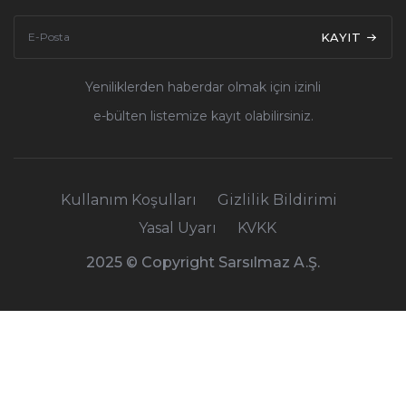
KAYIT
Yeniliklerden haberdar olmak için izinli
e-bülten listemize kayıt olabilirsiniz.
Kullanım Koşulları
Gizlilik Bildirimi
Yasal Uyarı
KVKK
2025 © Copyright Sarsılmaz A.Ş.