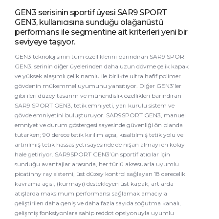
GEN3 serisinin sportif üyesi SAR9 SPORT
GEN3, kullanıcısına sunduğu olağanüstü
performans ile segmentine ait kriterleri yeni bir
seviyeye taşıyor.
GEN3 teknolojisinin tüm özelliklerini barındıran SAR9 SPORT
GEN3, serinin diğer üyelerinden daha uzun dövme çelik kapak
ve yüksek alaşımlı çelik namlu ile birlikte ultra hafif polimer
gövdenin mükemmel uyumunu yansıtıyor. Diğer GEN3’ler
gibi ileri düzey tasarım ve mühendislik özellikleri barındıran
SAR9 SPORT GEN3, tetik emniyeti, yarı kurulu sistem ve
gövde emniyetini buluşturuyor. SAR9SPORT GEN3, manuel
emniyet ve durum göstergesi sayesinde güvenliği ön planda
tutarken; 90 derece tetik kırılım açısı, kısaltılmış tetik yolu ve
artırılmış tetik hassasiyeti sayesinde de nişan almayı en kolay
hale getiriyor. SAR9SPORT GEN3’ün sportif atıcılar için
sunduğu avantajlar arasında, her türlü aksesuarla uyumlu
picatinny ray sistemi, üst düzey kontrol sağlayan 18 derecelik
kavrama açısı, (kurmayı) destekleyen üst kapak, art arda
atışlarda maksimum performansı sağlamak amacıyla
geliştirilen daha geniş ve daha fazla sayıda soğutma kanalı,
gelişmiş fonksiyonlara sahip reddot opsiyonuyla uyumlu