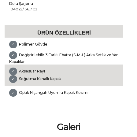
Dolu Şarjörlü
1040 g / 36.7 oz
ÜRÜN ÖZELLİKLERİ
Polimer Gövde
✓
Değiştirilebilir 3 Farklı Ebatta (S-M-L) Arka Sırtlık ve Yan
✓
Kapaklar
Aksesuar Rayı
✓
Soğutma Kanallı Kapak
✓
Optik Nişangah Uyumlu Kapak Kesimi
✓
Galeri