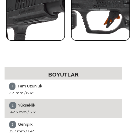
BOYUTLAR
Tam Uzunluk
1
213 mm / 8.4"
Yükseklik
2
142.3 mm / 5.6”
Genişlik
3
35.7 mm / 1.4"