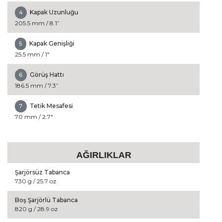
Kapak Uzunluğu
4
205.5 mm / 8.1”
Kapak Genişliği
5
25.5 mm / 1"
Görüş Hattı
6
186.5 mm / 7.3”
Tetik Mesafesi
7
70 mm / 2.7"
AĞIRLIKLAR
Şarjörsüz Tabanca
730 g / 25.7 oz
Boş Şarjörlü Tabanca
820 g / 28.9 oz